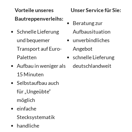
Vorteile unseres
Unser Service für Sie:
Bautreppenverleihs:
Beratung zur
Schnelle Lieferung
Aufbausituation
und bequemer
unverbindliches
Transport auf Euro-
Angebot
Paletten
schnelle Lieferung
Aufbau in weniger als
deutschlandweit
15 Minuten
Selbstaufbau auch
für „Ungeübte“
möglich
einfache
Stecksystematik
handliche